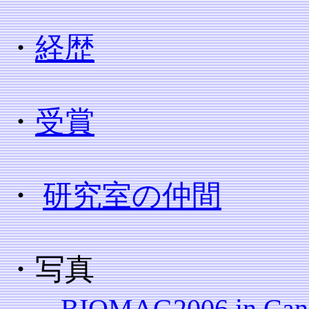
・
経歴
・
受賞
・
研究室の仲間
・写真
BIOMAG2006 in Can